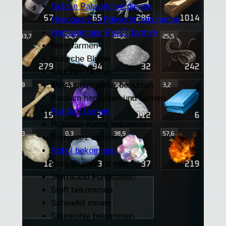
Gold in Palworld verdienen
Hexoquarz in Palworld bekommen
Hochwertiges Pal-Öl farmen
Horn farmen
Hübsche Blume
Knochen farmen
Meteoritensplitter benutzen
Paldium herstellen und farmen
Pal-Saft farmen
Prädator-Kerne bekommen
Reinquarz farmen
Rohöl bekommen
Rote Blumen farmen
Sternsand Fundstellen
Stoff bekommen
Schwefel minen
Steinkohle bekommen