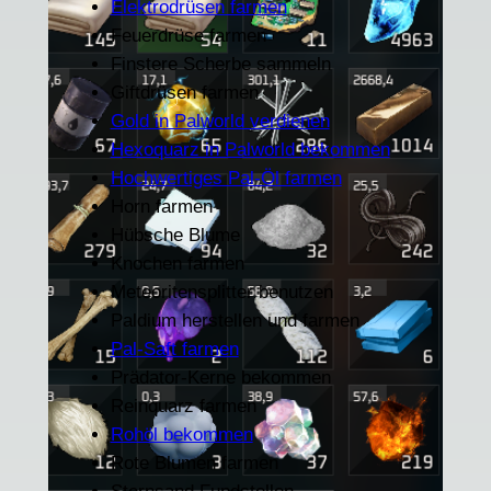
Elektrodrüsen farmen
Feuerdrüse farmen
Finstere Scherbe sammeln
Giftdrüsen farmen
Gold in Palworld verdienen
Hexoquarz in Palworld bekommen
Hochwertiges Pal-Öl farmen
Horn farmen
Hübsche Blume
Knochen farmen
Meteoritensplitter benutzen
Paldium herstellen und farmen
Pal-Saft farmen
Prädator-Kerne bekommen
Reinquarz farmen
Rohöl bekommen
Rote Blumen farmen